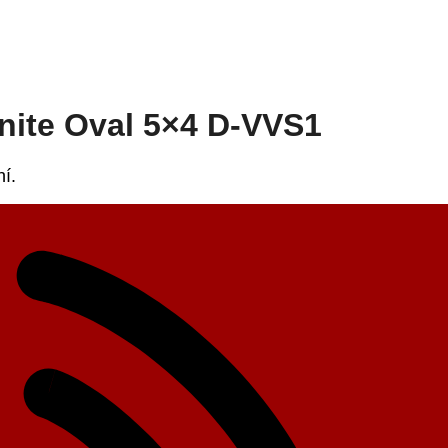
nite Oval 5×4 D-VVS1
hí.