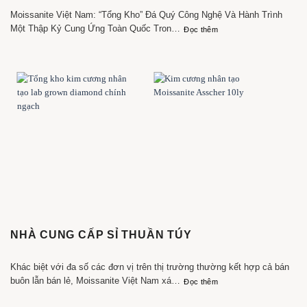
Moissanite Việt Nam: “Tổng Kho” Đá Quý Công Nghệ Và Hành Trình
Một Thập Kỷ Cung Ứng Toàn Quốc Trong chuỗi giá trị của ngành kim hoàn, đơn vị nắm giữ nguồn cung nguyên liệu luôn đóng vai trò huyết mạch. Trên 10 năm kinh nghiệm, Moissanite Việt Nam đã khẳng định vị thế là nhà bán sỉ hàng đầu, là đối tác chiến lược của hàng nghìn tiệm vàng và xưởng chế tác trang sức trên khắp dải đất hình chữ S. Không đi theo con đường bán lẻ, thương hiệu tập trung tối đa nguồn lực vào việc tối ưu hóa nguồn cung, mang đến giải pháp nguyên liệu bền vững cho thị trường..
Đọc thêm
NHÀ CUNG CẤP SỈ THUẦN TÚY
Khác biệt với đa số các đơn vị trên thị trường thường kết hợp cả bán
buôn lẫn bán lẻ, Moissanite Việt Nam xác định rõ tầm nhìn: Trở thành mắt xích cung ứng chuyên nghiệp. Việc không bán lẻ giúp thương hiệu tập trung hoàn toàn vào việc kiểm soát chất lượng đầu vào ở quy mô lớn và duy trì chính sách giá sỉ cạnh tranh tuyệt đối cho các đối tác kinh doanh. Suốt một thập kỷ qua, Moissanite Việt Nam đã xây dựng một hệ sinh thái bán sỉ toàn diện: Nguồn hàng dồi dào: Từ Moissanite đến Kim cương nuôi cấy (Lab-grown Diamond), luôn sẵn kho số lượng cực lớn để đáp ứng nhu cầu sản xuất hàng loạt của các xưởng lớn. Sự ổn định về chất lượng: Mọi lô hàng nhập khẩu đều trải qua quy trình kiểm định nghiêm ngặt, đảm bảo sự đồng nhất về thông số – yếu tố sống còn đối với các đơn vị sản xuất trang sức theo mẫu.
Đọc thêm