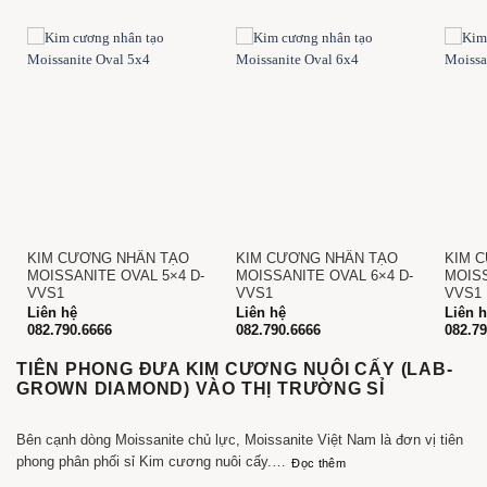
KIM CƯƠNG NHÂN TẠO
KIM CƯƠNG NHÂN TẠO
KIM 
-
MOISSANITE OVAL 5×4 D-
MOISSANITE OVAL 6×4 D-
MOISS
VVS1
VVS1
VVS1
Liên hệ
Liên hệ
Liên 
082.790.6666
082.790.6666
082.7
TIÊN PHONG ĐƯA KIM CƯƠNG NUÔI CẤY (LAB-
GROWN DIAMOND) VÀO THỊ TRƯỜNG SỈ
Bên cạnh dòng Moissanite chủ lực, Moissanite Việt Nam là đơn vị tiên
phong phân phối sỉ Kim cương nuôi cấy. Nhận thấy xu hướng chuyển dịch của thế giới sang các loại đá quý bền vững và thân thiện với môi trường, thương hiệu đã sớm thiết lập mối quan hệ với các phòng Lab hàng đầu thế giới. Việc cung cấp sỉ kim cương nuôi cấy đã mở ra một kỷ nguyên mới cho các chủ tiệm vàng tại Việt Nam, giúp họ đa dạng hóa danh mục sản phẩm và tiếp cận phân khúc khách hàng hiện đại, những người tìm kiếm vẻ đẹp đẳng cấp của kim cương với mức chi phí tối ưu nhất.
Đọc thêm