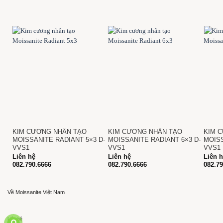
KIM CƯƠNG NHÂN TẠO
KIM CƯƠNG NHÂN TẠO
KIM 
×12
MOISSANITE RADIANT 5×3 D-
MOISSANITE RADIANT 6×3 D-
MOISS
VVS1
VVS1
VVS1
Liên hệ
Liên hệ
Liên 
082.790.6666
082.790.6666
082.7
Về Moissanite Việt Nam
Liên hệ