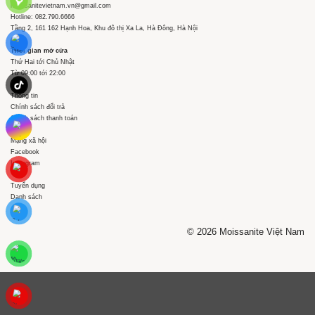
moissanitevietnam.vn@gmail.com
Hotline: 082.790.6666
Tầng 2, 161 162 Hạnh Hoa, Khu đô thị Xa La, Hà Đông, Hà Nội
Thời gian mở cửa
Thứ Hai tới Chủ Nhật
Từ 09:00 tới 22:00
Thông tin
Chính sách đổi trả
Chính sách thanh toán
Mạng xã hội
Facebook
Instagram
Tuyển dụng
Danh sách
© 2026 Moissanite Việt Nam