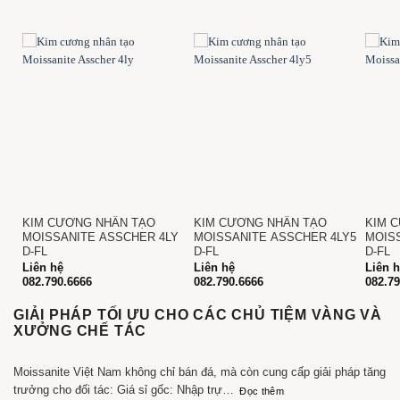
KIM CƯƠNG NHÂN TẠO
KIM CƯƠNG NHÂN TẠO
KIM 
Y5
MOISSANITE ASSCHER 4LY
MOISSANITE ASSCHER 4LY5
MOIS
D-FL
D-FL
D-FL
Liên hệ
Liên hệ
Liên 
082.790.6666
082.790.6666
082.7
GIẢI PHÁP TỐI ƯU CHO CÁC CHỦ TIỆM VÀNG VÀ
XƯỞNG CHẾ TÁC
Moissanite Việt Nam không chỉ bán đá, mà còn cung cấp giải pháp tăng
trưởng cho đối tác: Giá sỉ gốc: Nhập trực tiếp không qua trung gian, giúp đối tác tối ưu hóa biên lợi nhuận. Hỗ trợ kiến thức: Cung cấp thông tin chuyên sâu về kỹ thuật, cách phân biệt và tư vấn thị trường cho các đại lý mới bắt đầu. Cập nhật xu hướng: Luôn là đơn vị đầu tiên đưa các giác cắt mới (Fancy Cuts) và công nghệ đá quý mới nhất về Việt Nam.
Đọc thêm