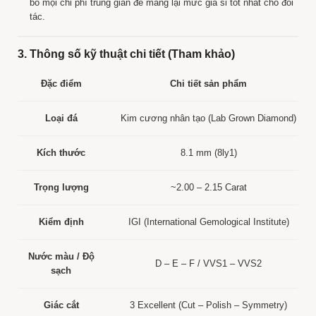
bỏ mọi chi phí trung gian để mang lại mức giá sỉ tốt nhất cho đối
tác.
3. Thông số kỹ thuật chi tiết (Tham khảo)
Đặc điểm
Chi tiết sản phẩm
Loại đá
Kim cương nhân tạo (Lab Grown Diamond)
Kích thước
8.1 mm (8ly1)
Trọng lượng
~2.00 – 2.15 Carat
Kiểm định
IGI (International Gemological Institute)
Nước màu / Độ
D – E – F / VVS1 – VVS2
sạch
Giác cắt
3 Excellent (Cut – Polish – Symmetry)