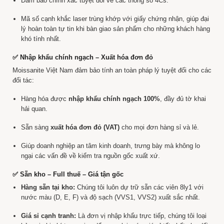
Đảm bảo chính xác tuyệt đối về các thông số 4Cs.
Mã số cạnh khắc laser trùng khớp với giấy chứng nhận, giúp đại
lý hoàn toàn tự tin khi bàn giao sản phẩm cho những khách hàng
khó tính nhất.
✅ Nhập khẩu chính ngạch – Xuất hóa đơn đỏ
Moissanite Việt Nam đảm bảo tính an toàn pháp lý tuyệt đối cho các
đối tác:
Hàng hóa được
nhập khẩu chính ngạch 100%
, đầy đủ tờ khai
hải quan.
Sẵn sàng
xuất hóa đơn đỏ (VAT)
cho mọi đơn hàng sỉ và lẻ.
Giúp doanh nghiệp an tâm kinh doanh, trưng bày mà không lo
ngại các vấn đề về kiểm tra nguồn gốc xuất xứ.
✅ Sẵn kho – Full thuế – Giá tận gốc
Hàng sẵn tại kho:
Chúng tôi luôn dự trữ sẵn các viên 8ly1 với
nước màu (D, E, F) và độ sạch (VVS1, VVS2) xuất sắc nhất.
Giá sỉ cạnh tranh:
Là đơn vị nhập khẩu trực tiếp, chúng tôi loại