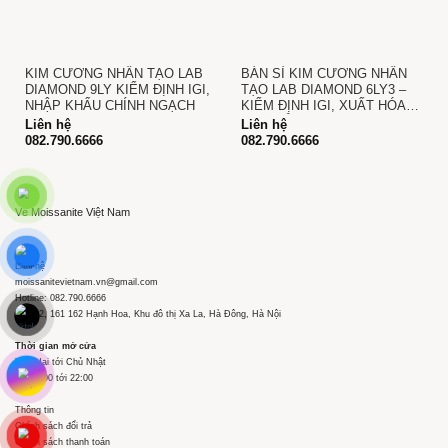
KIM CƯƠNG NHÂN TẠO LAB
BÁN SỈ KIM CƯƠNG NHÂN
DIAMOND 9LY KIỂM ĐỊNH IGI,
TẠO LAB DIAMOND 6LY3 –
NHẬP KHẨU CHÍNH NGẠCH
KIỂM ĐỊNH IGI, XUẤT HÓA
ĐƠN ĐỎ
Liên hệ
Liên hệ
082.790.6666
082.790.6666
Về Moissanite Việt Nam
Liên hệ
moissanitevietnam.vn@gmail.com
Hotline: 082.790.6666
Tầng 2, 161 162 Hạnh Hoa, Khu đô thị Xa La, Hà Đông, Hà Nội
Thời gian mở cửa
Thứ Hai tới Chủ Nhật
Từ 09:00 tới 22:00
Thông tin
Chính sách đổi trả
Chính sách thanh toán