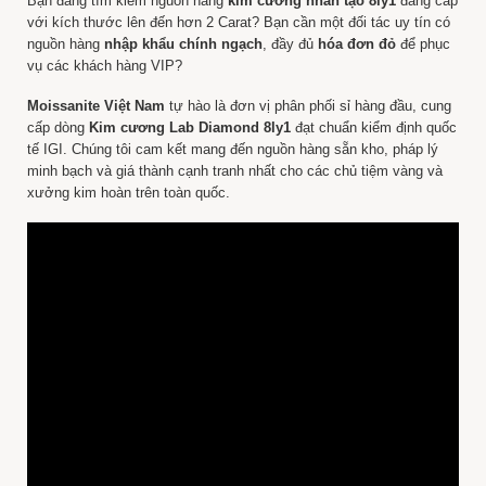
Bạn đang tìm kiếm nguồn hàng
kim cương nhân tạo 8ly1
đẳng cấp
với kích thước lên đến hơn 2 Carat? Bạn cần một đối tác uy tín có
nguồn hàng
nhập khẩu chính ngạch
, đầy đủ
hóa đơn đỏ
để phục
vụ các khách hàng VIP?
Moissanite Việt Nam
tự hào là đơn vị phân phối sỉ hàng đầu, cung
cấp dòng
Kim cương Lab Diamond 8ly1
đạt chuẩn kiểm định quốc
tế IGI. Chúng tôi cam kết mang đến nguồn hàng sẵn kho, pháp lý
minh bạch và giá thành cạnh tranh nhất cho các chủ tiệm vàng và
xưởng kim hoàn trên toàn quốc.