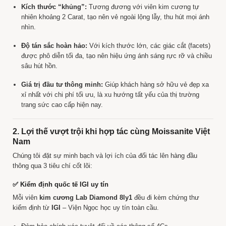
Kích thước “khủng”:
Tương đương với viên kim cương tự
nhiên khoảng 2 Carat, tạo nên vẻ ngoài lộng lẫy, thu hút mọi ánh
nhìn.
Độ tán sắc hoàn hảo:
Với kích thước lớn, các giác cắt (facets)
được phô diễn tối đa, tạo nên hiệu ứng ánh sáng rực rỡ và chiều
sâu hút hồn.
Giá trị đầu tư thông minh:
Giúp khách hàng sở hữu vẻ đẹp xa
xỉ nhất với chi phí tối ưu, là xu hướng tất yếu của thị trường
trang sức cao cấp hiện nay.
2. Lợi thế vượt trội khi hợp tác cùng Moissanite Việt
Nam
Chúng tôi đặt sự minh bạch và lợi ích của đối tác lên hàng đầu
thông qua 3 tiêu chí cốt lõi:
✅ Kiểm định quốc tế IGI uy tín
Mỗi viên
kim cương Lab Diamond 8ly1
đều đi kèm chứng thư
kiểm định từ
IGI
– Viện Ngọc học uy tín toàn cầu.