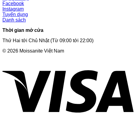
Facebook
Instagram
Tuyển dụng
Danh sách
Thời gian mở cửa
Thứ Hai tới Chủ Nhật (Từ 09:00 tới 22:00)
© 2026 Moissanite Việt Nam
V
P