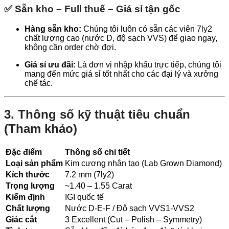
✅ Sẵn kho – Full thuế – Giá sỉ tận gốc
Hàng sẵn kho:
Chúng tôi luôn có sẵn các viên 7ly2
chất lượng cao (nước D, độ sạch VVS) để giao ngay,
không cần order chờ đợi.
Giá sỉ ưu đãi:
Là đơn vị nhập khẩu trực tiếp, chúng tôi
mang đến mức giá sỉ tốt nhất cho các đại lý và xưởng
chế tác.
3. Thông số kỹ thuật tiêu chuẩn
(Tham khảo)
Đặc điểm
Thông số chi tiết
Loại sản phẩm
Kim cương nhân tạo (Lab Grown Diamond)
Kích thước
7.2 mm (7ly2)
Trọng lượng
~1.40 – 1.55 Carat
Kiểm định
IGI quốc tế
Chất lượng
Nước D-E-F / Độ sạch VVS1-VVS2
Giác cắt
3 Excellent (Cut – Polish – Symmetry)