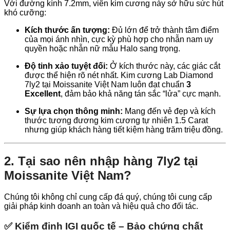
Với đường kính 7.2mm, viên kim cương này sở hữu sức hút
khó cưỡng:
Kích thước ấn tượng:
Đủ lớn để trở thành tâm điểm
của mọi ánh nhìn, cực kỳ phù hợp cho nhẫn nam uy
quyền hoặc nhẫn nữ mẫu Halo sang trọng.
Độ tinh xảo tuyệt đối:
Ở kích thước này, các giác cắt
được thể hiện rõ nét nhất. Kim cương Lab Diamond
7ly2 tại Moissanite Việt Nam luôn đạt chuẩn
3
Excellent
, đảm bảo khả năng tán sắc “lửa” cực mạnh.
Sự lựa chọn thông minh:
Mang đến vẻ đẹp và kích
thước tương đương kim cương tự nhiên 1.5 Carat
nhưng giúp khách hàng tiết kiệm hàng trăm triệu đồng.
2. Tại sao nên nhập hàng 7ly2 tại
Moissanite Việt Nam?
Chúng tôi không chỉ cung cấp đá quý, chúng tôi cung cấp
giải pháp kinh doanh an toàn và hiệu quả cho đối tác.
✅ Kiểm định IGI quốc tế – Bảo chứng chất