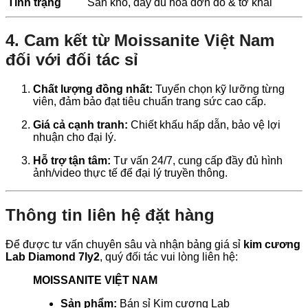
Tình trạng
Sẵn kho, đầy đủ hóa đơn đỏ & tờ khai
4. Cam kết từ Moissanite Việt Nam
đối với đối tác sỉ
Chất lượng đồng nhất:
Tuyển chọn kỹ lưỡng từng
viên, đảm bảo đạt tiêu chuẩn trang sức cao cấp.
Giá cả cạnh tranh:
Chiết khấu hấp dẫn, bảo vệ lợi
nhuận cho đại lý.
Hỗ trợ tận tâm:
Tư vấn 24/7, cung cấp đầy đủ hình
ảnh/video thực tế để đại lý truyền thông.
Thông tin liên hệ đặt hàng
Để được tư vấn chuyên sâu và nhận bảng giá sỉ
kim cương
Lab Diamond 7ly2
, quý đối tác vui lòng liên hệ:
MOISSANITE VIỆT NAM
Sản phẩm:
Bán sỉ Kim cương Lab