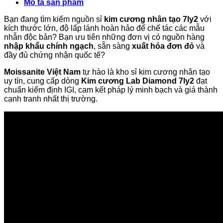
Mô tả sản phẩm
Bạn đang tìm kiếm nguồn sỉ
kim cương nhân tạo 7ly2
với
kích thước lớn, độ lấp lánh hoàn hảo để chế tác các mẫu
nhẫn độc bản? Bạn ưu tiên những đơn vị có nguồn hàng
nhập khẩu chính ngạch
, sẵn sàng
xuất hóa đơn đỏ
và
đầy đủ chứng nhận quốc tế?
Moissanite Việt Nam
tự hào là kho sỉ kim cương nhân tạo
uy tín, cung cấp dòng
Kim cương Lab Diamond 7ly2
đạt
chuẩn kiểm định IGI, cam kết pháp lý minh bạch và giá thành
cạnh tranh nhất thị trường.