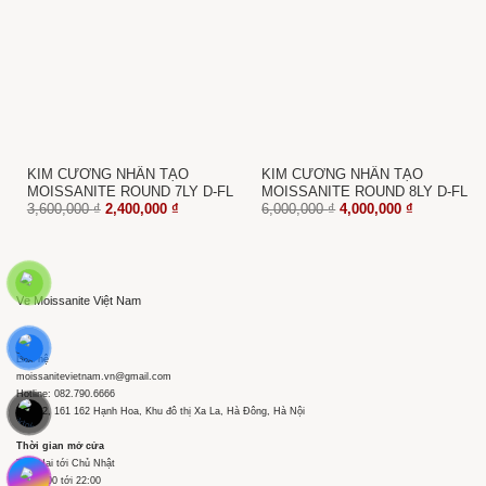
KIM CƯƠNG NHÂN TẠO
KIM CƯƠNG NHÂN TẠO
MOISSANITE ROUND 7LY D-FL
MOISSANITE ROUND 8LY D-FL
Giá
Giá
Giá
Giá
3,600,000
₫
2,400,000
₫
6,000,000
₫
4,000,000
₫
gốc
hiện
gốc
hiện
là:
tại
là:
tại
3,600,000 ₫.
là:
6,000,000 ₫.
là:
2,400,000 ₫.
4,000,000 ₫
Về Moissanite Việt Nam
Liên hệ
moissanitevietnam.vn@gmail.com
Hotline: 082.790.6666
Tầng 2, 161 162 Hạnh Hoa, Khu đô thị Xa La, Hà Đông, Hà Nội
Thời gian mở cửa
Thứ Hai tới Chủ Nhật
Từ 09:00 tới 22:00