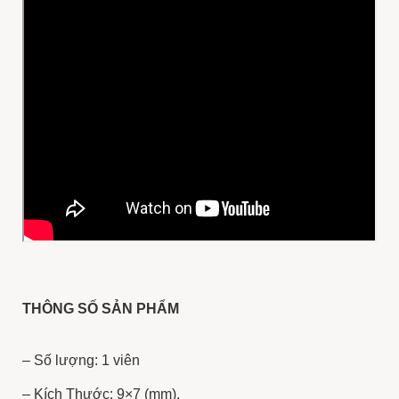
THÔNG SỐ SẢN PHẨM
– Số lượng: 1 viên
– Kích Thước: 9×7 (mm).