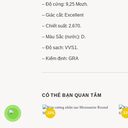
– Độ cứng: 9,25 Mozh.
– Giác cắt: Excellent
– Chiết suất: 2.670.
– Màu Sắc (nước): D.
– Độ sạch: VVS1.
– Kiểm định: GRA
CÓ THỂ BẠN QUAN TÂM
-33%
-3