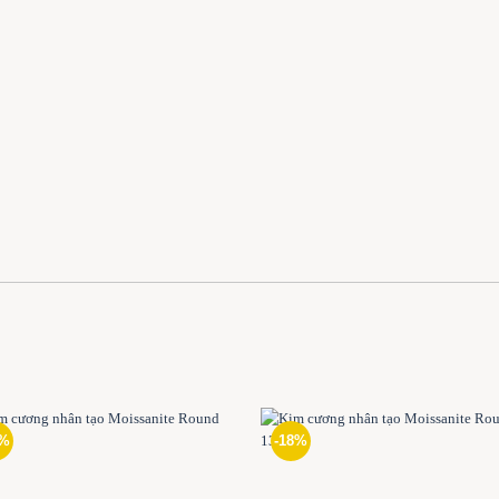
3%
-18%