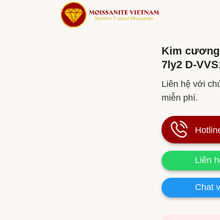
Kim cương 
7ly2 D-VVS
Liên hệ với chú
miễn phí.
Hotlin
Liên 
Chat v