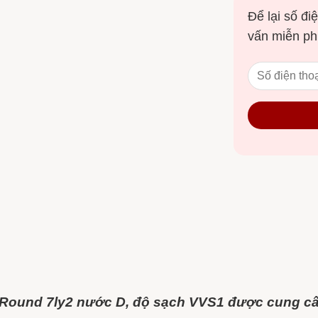
Để lại số điệ
vấn miễn ph
Round 7ly2 nước D, độ sạch VVS1 được cung cấp