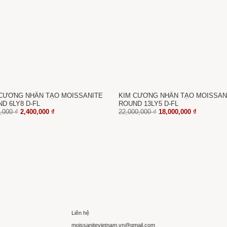
CƯƠNG NHÂN TẠO MOISSANITE
KIM CƯƠNG NHÂN TẠO MOISSAN
D 6LY8 D-FL
ROUND 13LY5 D-FL
Giá
Giá
Giá
Giá
0,000
₫
2,400,000
₫
22,000,000
₫
18,000,000
₫
gốc
hiện
gốc
hiện
là:
tại
là:
tại
3,600,000 ₫.
là:
22,000,000 ₫.
là:
2,400,000 ₫.
18,000,000
Liên hệ
moissanitevietnam.vn@gmail.com