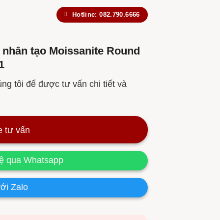
Hotline: 082.790.6666
nhân tạo Moissanite Round
1
ng tôi để được tư vấn chi tiết và
e tư vấn
hệ qua Whatsapp
ới Zalo