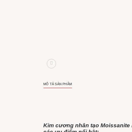
MÔ TẢ SẢN PHẨM
Kim cương nhân tạo Moissanite 
các ưu điểm nổi bật: