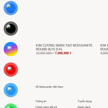
KIM CƯƠNG NHÂN TẠO MOISSANITE
KIM 
ROUND 9LY5 D-FL
ROUN
Giá
Giá
10,500,000
₫
7,000,000
₫
3,60
gốc
hiện
là:
tại
10,500,000 ₫.
là:
7,000,000 ₫.
Về Moissanite Việt Nam
Thông tin
Tuyển dụng
Chính sách đổi trả
Danh sách