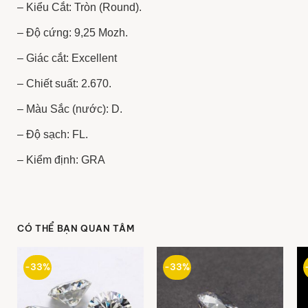
– Kiểu Cắt: Tròn (Round).
– Độ cứng: 9,25 Mozh.
– Giác cắt: Excellent
– Chiết suất: 2.670.
– Màu Sắc (nước): D.
– Độ sạch: FL.
– Kiểm định: GRA
CÓ THỂ BẠN QUAN TÂM
-33%
-33%