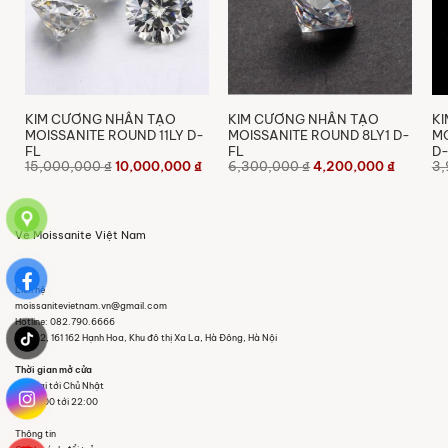
KIM CƯƠNG NHÂN TẠO
KIM CƯƠNG NHÂN TẠO
K
MOISSANITE ROUND 11LY D-
MOISSANITE ROUND 8LY1 D-
MO
FL
FL
D-
Giá
Giá
Giá
Giá
15,000,000
₫
10,000,000
₫
6,300,000
₫
4,200,000
₫
3
n
gốc
hiện
gốc
hiện
là:
tại
là:
tại
15,000,000 ₫.
là:
6,300,000 ₫.
là:
00,000 ₫.
10,000,000 ₫.
4,200,0
Về Moissanite Việt Nam
Liên hệ
moissanitevietnam.vn@gmail.com
Hotline: 082.790.6666
Tầng 2, 161 162 Hạnh Hoa, Khu đô thị Xa La, Hà Đông, Hà Nội
Thời gian mở cửa
Thứ Hai tới Chủ Nhật
Từ 09:00 tới 22:00
Thông tin