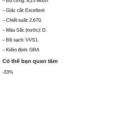
– Độ cứng: 9,25 Mozh.
– Giác cắt: Excellent
– Chiết suất: 2.670.
– Màu Sắc (nước): D.
– Độ sạch: VVS1.
– Kiểm định: GRA
Có thể bạn quan tâm
-33%