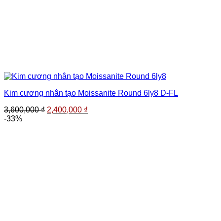
Kim cương nhân tạo Moissanite Round 6ly8 D-FL
Giá
Giá
3,600,000
₫
2,400,000
₫
gốc
hiện
-33%
là:
tại
3,600,000 ₫.
là:
2,400,000 ₫.