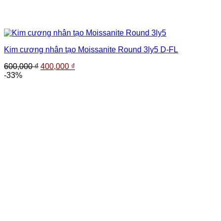
Kim cương nhân tạo Moissanite Round 3ly5 D-FL
Giá
Giá
600,000
₫
400,000
₫
gốc
hiện
-33%
là:
tại
600,000 ₫.
là:
400,000 ₫.