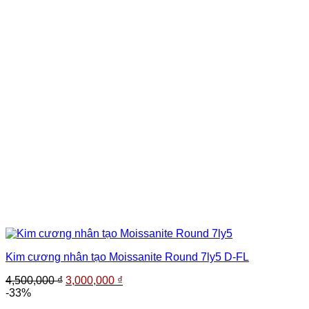
Kim cương nhân tạo Moissanite Round 7ly5 D-FL
Giá
Giá
4,500,000
₫
3,000,000
₫
gốc
hiện
-33%
là:
tại