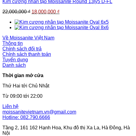
Kim cương nhân tạo Moissanite Round 13ly5 D-FL
Giá
Giá
22,000,000
₫
18,000,000
₫
gốc
hiện
là:
tại
22,000,000 ₫.
là:
18,000,000 ₫.
Về Moissanite Việt Nam
Thông tin
Chính sách đổi trả
Chính sách thanh toán
Tuyển dụng
Danh sách
Thời gian mở cửa
Thứ Hai tới Chủ Nhật
Từ 09:00 tới 22:00
Liên hệ
moissanitevietnam.vn@gmail.com
Hotline: 082.790.6666
Tầng 2, 161 162 Hạnh Hoa, Khu đô thị Xa La, Hà Đông, Hà
Nội