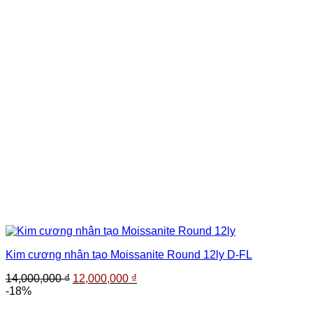
Kim cương nhân tạo Moissanite Round 12ly D-FL
Giá
Giá
14,000,000
₫
12,000,000
₫
gốc
hiện
-18%
là:
tại