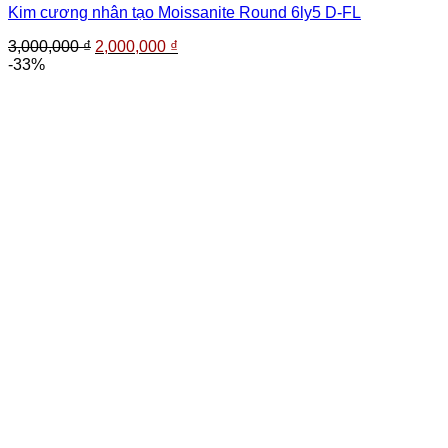
Kim cương nhân tạo Moissanite Round 6ly5 D-FL
Giá
Giá
3,000,000
₫
2,000,000
₫
gốc
hiện
-33%
là:
tại
3,000,000 ₫.
là:
2,000,000 ₫.