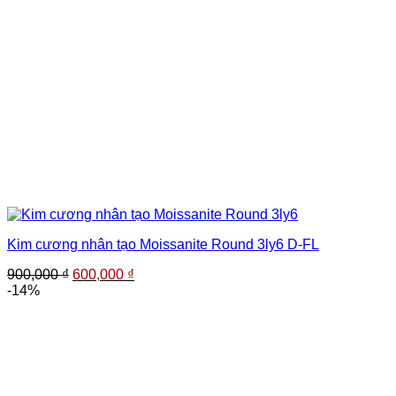
Kim cương nhân tạo Moissanite Round 3ly6 D-FL
Giá
Giá
900,000
₫
600,000
₫
gốc
hiện
-14%
là:
tại
900,000 ₫.
là:
600,000 ₫.