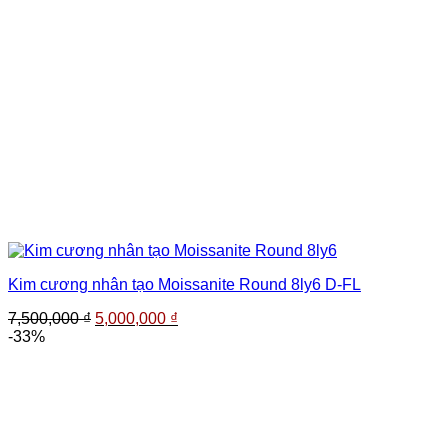
Kim cương nhân tạo Moissanite Round 8ly6 D-FL
Giá
Giá
7,500,000
₫
5,000,000
₫
gốc
hiện
-33%
là:
tại
7,500,000 ₫.
là:
5,000,000 ₫.