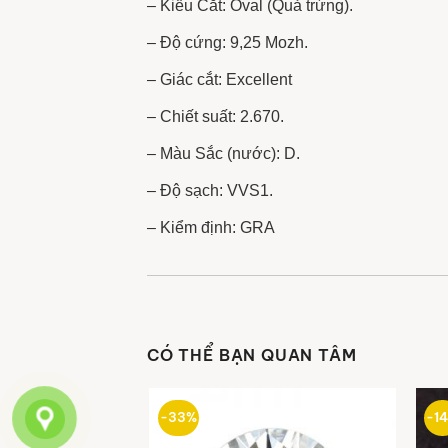
– Kiểu Cắt: Oval (Quả trứng).
– Độ cứng: 9,25 Mozh.
– Giác cắt: Excellent
– Chiết suất: 2.670.
– Màu Sắc (nước): D.
– Độ sạch: VVS1.
– Kiểm định: GRA
CÓ THỂ BẠN QUAN TÂM
-33%
-1