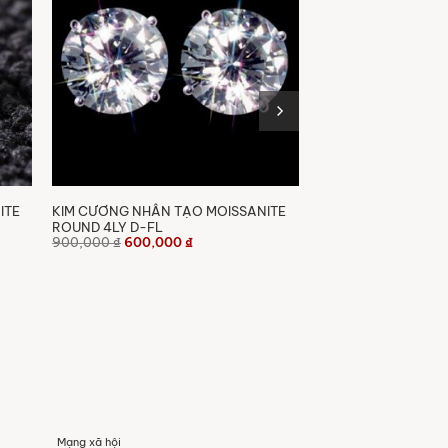
ITE
KIM CƯƠNG NHÂN TẠO MOISSANITE
ROUND 4LY D-FL
Giá
Giá
900,000
₫
600,000
₫
gốc
hiện
là:
tại
900,000 ₫.
là:
000 ₫.
600,000 ₫.
Mạng xã hội