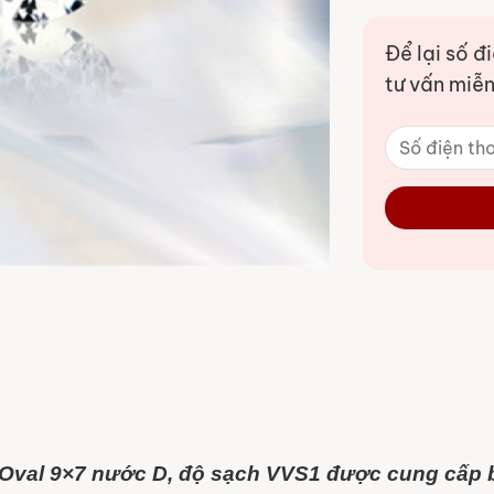
Để lại số đ
tư vấn miễn
Oval 9×7 nước D, độ sạch VVS1 được cung cấp b