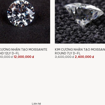
CƯƠNG NHÂN TẠO MOISSANITE
KIM CƯƠNG NHÂN TẠO MOISSAN
D 12LY D-FL
ROUND 7LY D-FL
Giá
Giá
Giá
Giá
00,000
₫
12,000,000
₫
3,600,000
₫
2,400,000
₫
gốc
hiện
gốc
hiện
là:
tại
là:
tại
14,000,000 ₫.
là:
3,600,000 ₫.
là:
12,000,000 ₫.
2,400,
Liên hệ