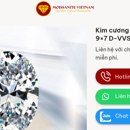
Kim cương 
9×7 D-VVS
Liên hệ với c
miễn phí.
Hotli
Liên 
Chat 