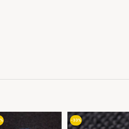
4%
-33%