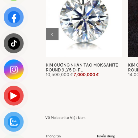
 TẠO MOISSANITE
KIM CƯƠNG NHÂN TẠO MOISSANITE
KIM 
L
ROUND 9LY5 D-FL
ROUN
Giá
Giá
Giá
0,000
₫
10,500,000
₫
7,000,000
₫
14,0
hiện
gốc
hiện
tại
là:
tại
,000 ₫.
là:
10,500,000 ₫.
là:
1,200,000 ₫.
7,000,000 ₫.
Về Moissanite Việt Nam
Thông tin
Tuyển dụng