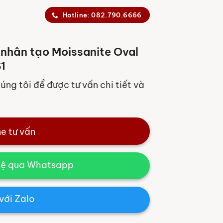
Hotline: 082.790.6666
nhân tạo Moissanite Oval
1
húng tôi để được tư vấn chi tiết và
ne tư vấn
hệ qua Whatsapp
với Zalo