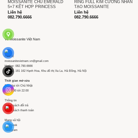
MOISSANITE CHỦ EMERALD
RING FULL KIM CƯƠNG NHÂN
5×7 KẾT HỢP PRINCESS
TẠO MOISSANITE
Liên hệ
Liên hệ
082.790.6666
082.790.6666
Về Moissanite Việt Nam
Liên hệ
moissanitevietnam.vn@gmail.com
Hotline: 082.790.6666
Tầng 2, 161 162 Hạnh Hoa, Khu đô thị Xa La, Hà Đông, Hà Nội
Thời gian mở cửa
Thứ Hai tới Chủ Nhật
Từ 09:00 tới 22:00
Thông tin
Chính sách đổi trả
Chính sách thanh toán
Mạng xã hội
Facebook
Instagram