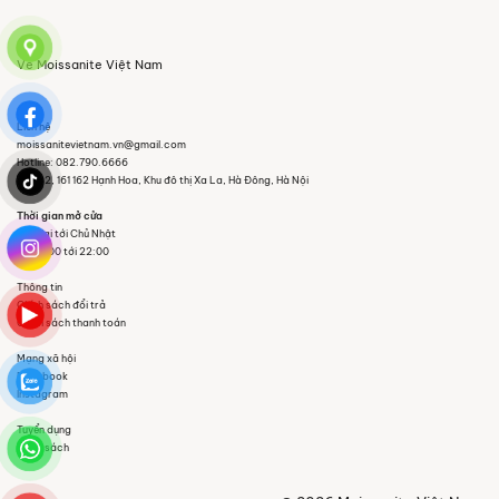
Về Moissanite Việt Nam
Liên hệ
moissanitevietnam.vn@gmail.com
Hotline: 082.790.6666
Tầng 2, 161 162 Hạnh Hoa, Khu đô thị Xa La, Hà Đông, Hà Nội
Thời gian mở cửa
Thứ Hai tới Chủ Nhật
Từ 09:00 tới 22:00
Thông tin
Chính sách đổi trả
Chính sách thanh toán
Mạng xã hội
Facebook
Instagram
Tuyển dụng
Danh sách