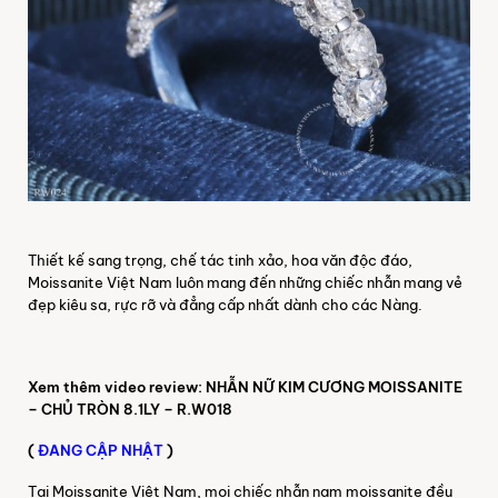
Thiết kế sang trọng, chế tác tinh xảo, hoa văn độc đáo,
Moissanite Việt Nam luôn mang đến những chiếc nhẫn mang vẻ
đẹp kiêu sa, rực rỡ và đẳng cấp nhất dành cho các Nàng.
Xem thêm video review: NHẪN NỮ KIM CƯƠNG MOISSANITE
– CHỦ TRÒN 8.1LY – R.W018
(
ĐANG CẬP NHẬT
)
Tại Moissanite Việt Nam, mọi chiếc nhẫn nam moissanite đều