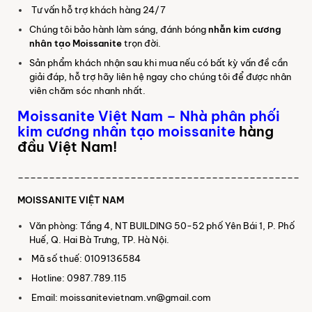
Tư vấn hỗ trợ khách hàng 24/7
Chúng tôi bảo hành làm sáng, đánh bóng
nhẫn kim cương
nhân tạo Moissanite
trọn đời.
Sản phẩm khách nhận sau khi mua nếu có bất kỳ vấn đề cần
giải đáp, hỗ trợ hãy liên hệ ngay cho chúng tôi để được nhân
viên chăm sóc nhanh nhất.
Moissanite Việt Nam
–
Nhà phân phối
kim cương nhân tạo moissanite
hàng
đầu Việt Nam!
_____________________________________________
MOISSANITE VIỆT NAM
Văn phòng: Tầng 4, NT BUILDING 50-52 phố Yên Bái 1, P. Phố
Huế, Q. Hai Bà Trưng, TP. Hà Nội.
Mã số thuế: 0109136584
Hotline: 0987.789.115
Email: moissanitevietnam.vn@gmail.com