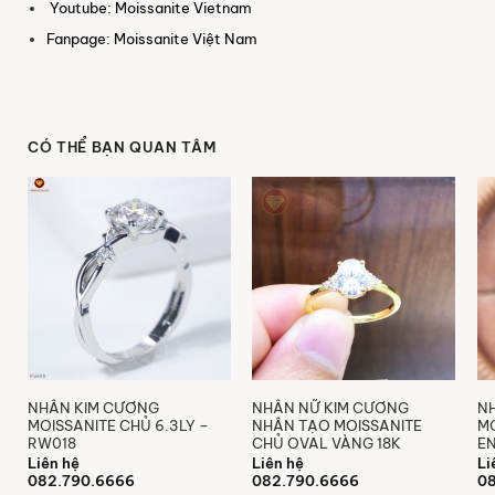
Youtube: Moissanite Vietnam
Fanpage: Moissanite Việt Nam
CÓ THỂ BẠN QUAN TÂM
NHẪN KIM CƯƠNG
NHẪN NỮ KIM CƯƠNG
N
MOISSANITE CHỦ 6.3LY –
NHÂN TẠO MOISSANITE
MO
RW018
CHỦ OVAL VÀNG 18K
E
Liên hệ
Liên hệ
Li
082.790.6666
082.790.6666
08