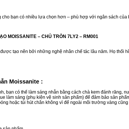
g cho bạn có nhiều lựa chọn hơn – phù hợp với ngân sách của 
TẠO MOISSANITE – CHỦ TRÒN 7LY2 – RM001
được tạo nên bởi những nghệ nhân chế tác lâu năm. Họ thổi hồ
ẫn Moissanite :
mạnh, bạn có thể làm sáng nhẫn bằng cách chà kem đánh răng, 
ue làm sáng (phụ kiện vệ sinh sản phẩm) để đảm bảo sản phẩ
bóng hoặc túi hút chân không vì để ngoài môi trường vàng cũng 
ủa sản phẩm