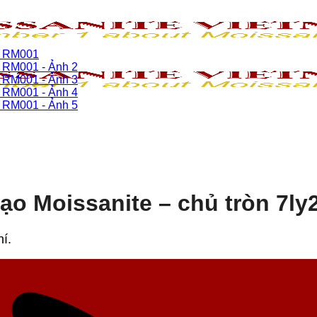
o Moissanite – chủ tròn 7ly
hí.