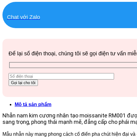
Chat với Zalo
Để lại số điện thoại, chúng tôi sẽ gọi điện tư vấn miễ
Mô tả sản phẩm
Nhẫn nam kim cương nhân tạo moissanite RM001 được c
sang trọng, phong thái mạnh mẽ, đẳng cấp cho phái m
Mẫu nhẫn này mang phong cách cổ điển pha chút hiện đại và 