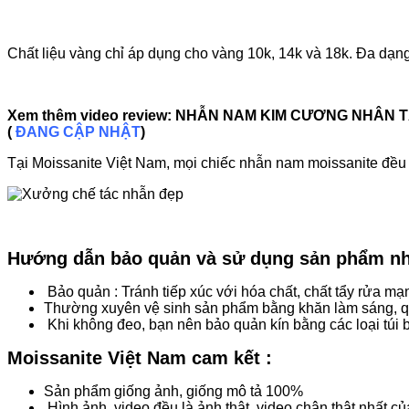
Chất liệu vàng chỉ áp dụng cho vàng 10k, 14k và 18k. Đa dạn
Xem thêm video review: NHẪN NAM KIM CƯƠNG NHÂN 
(
ĐANG CẬP NHẬT
)
Tại Moissanite Việt Nam, mọi chiếc nhẫn nam moissanite đều 
Hướng dẫn bảo quản và sử dụng sản phẩm nh
Bảo quản : Tránh tiếp xúc với hóa chất, chất tẩy rửa 
Thường xuyên vệ sinh sản phẩm bằng khăn làm sáng, q
Khi không đeo, bạn nên bảo quản kín bằng các loại túi 
Moissanite
Việt Nam cam kết :
Sản phẩm giống ảnh, giống mô tả 100%
Hình ảnh, video đều là ảnh thật, video chân thật nhất c