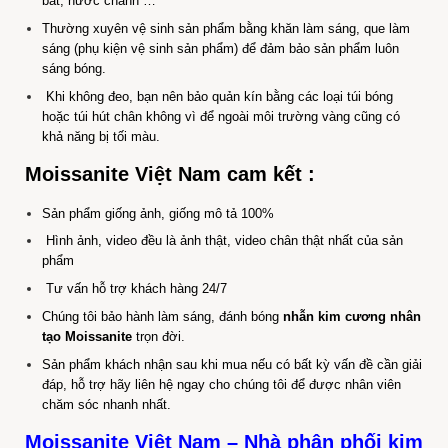
bát, nước chanh …
Thường xuyên vệ sinh sản phẩm bằng khăn làm sáng, que làm
sáng (phụ kiện vệ sinh sản phẩm) để đảm bảo sản phẩm luôn
sáng bóng.
Khi không đeo, bạn nên bảo quản kín bằng các loại túi bóng
hoặc túi hút chân không vì để ngoài môi trường vàng cũng có
khả năng bị tối màu.
Moissanite
Việt Nam cam kết :
Sản phẩm giống ảnh, giống mô tả 100%
Hình ảnh, video đều là ảnh thật, video chân thật nhất của sản
phẩm
Tư vấn hỗ trợ khách hàng 24/7
C
húng tôi bảo hành làm sáng, đánh bóng
nhẫn kim cương nhân
tạo Moissanite
trọn đời.
Sản phẩm khách nhận sau khi mua nếu có bất kỳ vấn đề cần giải
đáp, hỗ trợ hãy liên hệ ngay cho chúng tôi để được nhân viên
chăm sóc nhanh nhất.
Moissanite Việt Nam
–
Nhà phân phối kim