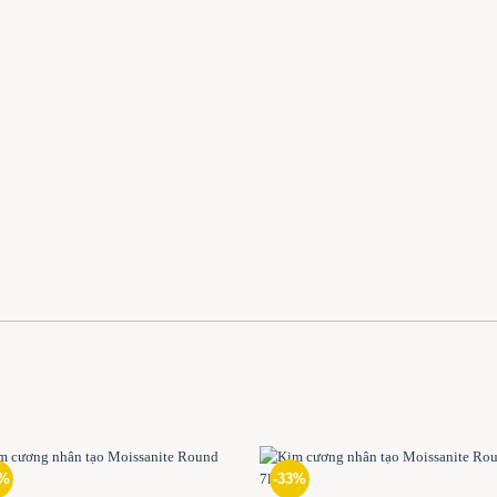
3%
-33%