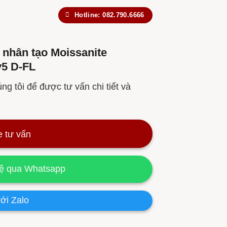
Hotline: 082.790.6666
nhân tạo Moissanite
y5 D-FL
ng tôi để được tư vấn chi tiết và
e tư vấn
hệ qua Whatsapp
ới Zalo