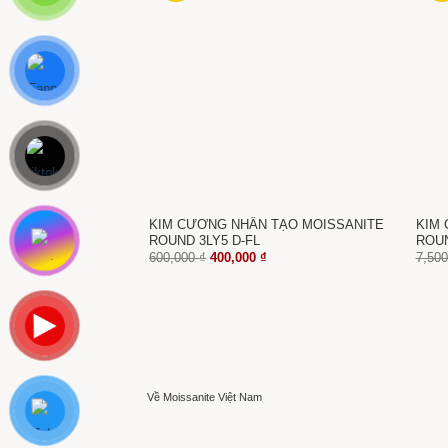
KIM CƯƠNG NHÂN TẠO MOISSANITE
KIM 
ROUND 3LY5 D-FL
ROUN
Giá
Giá
600,000
₫
400,000
₫
7,50
gốc
hiện
là:
tại
600,000 ₫.
là:
400,000 ₫.
Về Moissanite Việt Nam