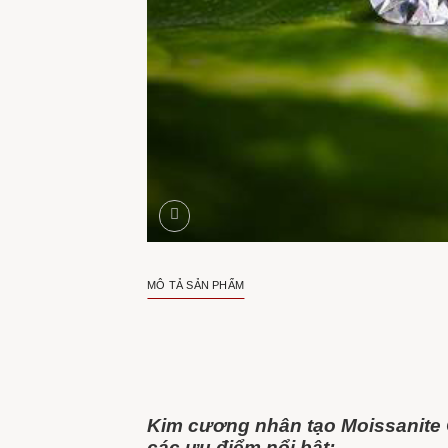
MÔ TẢ SẢN PHẨM
Kim cương nhân tạo Moissanite 
các ưu điểm nổi bật: