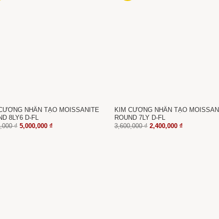
CƯƠNG NHÂN TẠO MOISSANITE
KIM CƯƠNG NHÂN TẠO MOISSAN
D 8LY6 D-FL
ROUND 7LY D-FL
Giá
Giá
Giá
Giá
0,000
₫
5,000,000
₫
3,600,000
₫
2,400,000
₫
gốc
hiện
gốc
hiện
là:
tại
là:
tại
7,500,000 ₫.
là:
3,600,000 ₫.
là:
5,000,000 ₫.
2,400,000 ₫.