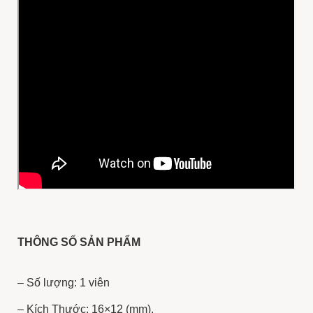
THÔNG SỐ SẢN PHẨM
– Số lượng: 1 viên
– Kích Thước: 16×12 (mm).