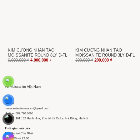
KIM CƯƠNG NHÂN TẠO
KIM CƯƠNG NHÂN TẠO
MOISSANITE ROUND 8LY D-FL
MOISSANITE ROUND 3LY D-FL
Giá
Giá
Giá
Giá
6,000,000
₫
4,000,000
₫
300,000
₫
200,000
₫
gốc
hiện
gốc
hiện
là:
tại
là:
tại
6,000,000 ₫.
là:
300,000 ₫.
là:
4,000,000 ₫.
200,000 ₫.
Về Moissanite Việt Nam
Liên hệ
moissanitevietnam.vn@gmail.com
Hotline: 082.790.6666
Tầng 2, 161 162 Hạnh Hoa, Khu đô thị Xa La, Hà Đông, Hà Nội
Thời gian mở cửa
Thứ Hai tới Chủ Nhật
Từ 09:00 tới 22:00