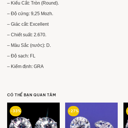
– Kiểu Cắt: Tròn (Round).
– Độ cứng: 9,25 Mozh.
– Giác cắt: Excellent
– Chiết suất: 2.670.
– Màu Sắc (nước): D.
– Độ sạch: FL
– Kiểm định: GRA
CÓ THỂ BẠN QUAN TÂM
-33%
-27%