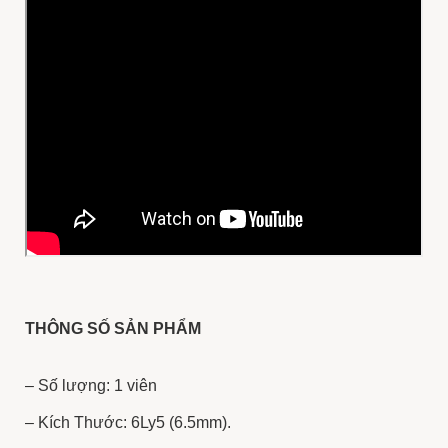
THÔNG SỐ SẢN PHẨM
– Số lượng: 1 viên
– Kích Thước: 6Ly5 (6.5mm).