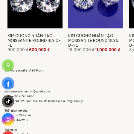
KIM CƯƠNG NHÂN TẠO
KIM CƯƠNG NHÂN TẠO
K
MOISSANITE ROUND 4LY D-
MOISSANITE ROUND 11LY5
MO
FL
D-FL
D
Giá
Giá
Giá
Giá
900,000
₫
600,000
₫
15,000,000
₫
11,000,000
₫
3
n
gốc
hiện
gốc
hiện
là:
tại
là:
tại
900,000 ₫.
là:
15,000,000 ₫.
là:
00,000 ₫.
600,000 ₫.
11,000,
Về Moissanite Việt Nam
Liên hệ
moissanitevietnam.vn@gmail.com
Hotline: 082.790.6666
Tầng 2, 161 162 Hạnh Hoa, Khu đô thị Xa La, Hà Đông, Hà Nội
Thời gian mở cửa
Thứ Hai tới Chủ Nhật
Từ 09:00 tới 22:00
Thông tin