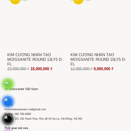
KIM CƯƠNG NHÂN TẠO
KIM CƯƠNG NHÂN TẠO
MOISSANITE ROUND 13LY5 D-
MOISSANITE ROUND 10LY5 D-
FL
FL
Giá
Giá
Giá
Giá
22,000,000
₫
18,000,000
₫
12,000,000
₫
9,000,000
₫
gốc
hiện
gốc
hiện
là:
tại
là:
tại
22,000,000 ₫.
là:
12,000,000 ₫.
là:
18,000,000 ₫.
9,000,000 
Về Moissanite Việt Nam
Liên hệ
moissanitevietnam.vn@gmail.com
Hotline: 082.790.6666
Tầng 2, 161 162 Hạnh Hoa, Khu đô thị Xa La, Hà Đông, Hà Nội
Thời gian mở cửa