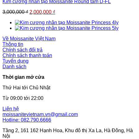
Kim cương nhân tạo Moissanite Round tấm D-FL
Giá
Giá
3,000,000
₫
2,000,000
₫
gốc
hiện
là:
tại
3,000,000 ₫.
là:
2,000,000 ₫.
Về Moissanite Việt Nam
Thông tin
Chính sách đổi trả
Chính sách thanh toán
Tuyển dụng
Danh sách
Thời gian mở cửa
Thứ Hai tới Chủ Nhật
Từ 09:00 tới 22:00
Liên hệ
moissanitevietnam.vn@gmail.com
Hotline: 082.790.6666
Tầng 2, 161 162 Hạnh Hoa, Khu đô thị Xa La, Hà Đông, Hà
Nội