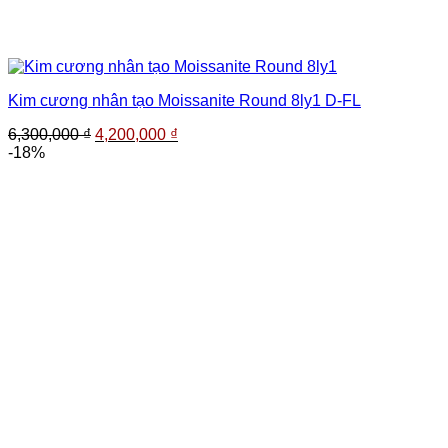
Kim cương nhân tạo Moissanite Round 8ly1 D-FL
Giá
Giá
6,300,000
₫
4,200,000
₫
gốc
hiện
-18%
là:
tại
6,300,000 ₫.
là:
4,200,000 ₫.