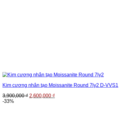
Kim cương nhân tạo Moissanite Round 7ly2 D-VVS1
Giá
Giá
3,900,000
₫
2,600,000
₫
gốc
hiện
-33%
là:
tại
3,900,000 ₫.
là:
2,600,000 ₫.