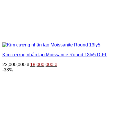
Kim cương nhân tạo Moissanite Round 13ly5 D-FL
Giá
Giá
22,000,000
₫
18,000,000
₫
gốc
hiện
-33%
là:
tại
22,000,000 ₫.
là:
18,000,000 ₫.