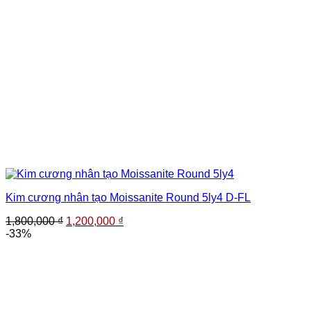
Kim cương nhân tạo Moissanite Round 5ly4 D-FL
Giá
Giá
1,800,000
₫
1,200,000
₫
gốc
hiện
-33%
là:
tại
1,800,000 ₫.
là:
1,200,000 ₫.