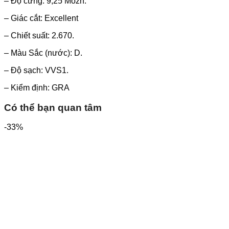
– Độ cứng: 9,25 Mozh.
– Giác cắt: Excellent
– Chiết suất: 2.670.
– Màu Sắc (nước): D.
– Độ sạch: VVS1.
– Kiểm định: GRA
Có thể bạn quan tâm
-33%