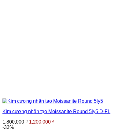
Kim cương nhân tạo Moissanite Round 5ly5 D-FL
Giá
Giá
1,800,000
₫
1,200,000
₫
gốc
hiện
-33%
là:
tại