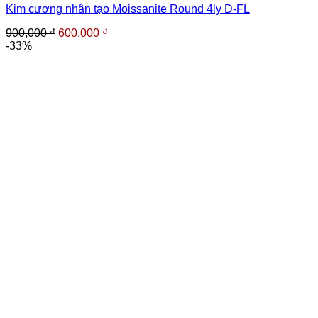
Kim cương nhân tạo Moissanite Round 4ly D-FL
Giá
Giá
900,000
₫
600,000
₫
gốc
hiện
-33%
là:
tại
900,000 ₫.
là:
600,000 ₫.