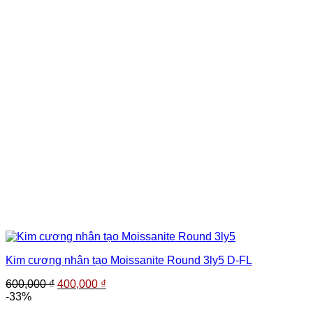
Kim cương nhân tạo Moissanite Round 3ly5 D-FL
Giá
Giá
600,000
₫
400,000
₫
gốc
hiện
-33%
là:
tại