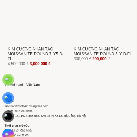
KIM CƯƠNG NHÂN TẠO
KIM CƯƠNG NHÂN TẠO
MOISSANITE ROUND 7LY5 D-
MOISSANITE ROUND 3LY D-FL
Giá
Giá
FL
300,000
₫
200,000
₫
gốc
hiện
Giá
Giá
4,500,000
₫
3,000,000
₫
là:
tại
gốc
hiện
300,000 ₫.
là:
là:
tại
200,000 ₫.
4,500,000 ₫.
là:
3,000,000 ₫.
Về Moissanite Việt Nam
Liên hệ
moissanitevietnam.vn@gmail.com
Hotline: 082.790.6666
Tầng 2, 161 162 Hạnh Hoa, Khu đô thị Xa La, Hà Đông, Hà Nội
Thời gian mở cửa
Thứ Hai tới Chủ Nhật
Từ 09:00 tới 22:00