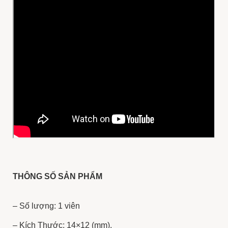
THÔNG SỐ SẢN PHẨM
– Số lượng: 1 viên
– Kích Thước: 14×12 (mm).