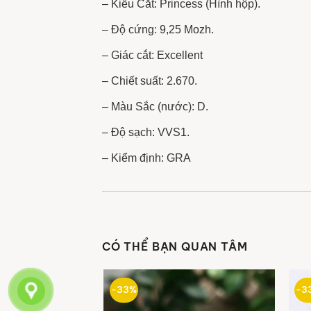
– Kiểu Cắt: Princess (Hình hộp).
– Độ cứng: 9,25 Mozh.
– Giác cắt: Excellent
– Chiết suất: 2.670.
– Màu Sắc (nước): D.
– Độ sạch: VVS1.
– Kiểm định: GRA
CÓ THỂ BẠN QUAN TÂM
-33%
-3