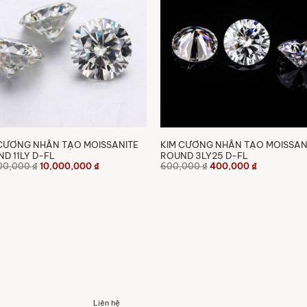
CƯƠNG NHÂN TẠO MOISSANITE
KIM CƯƠNG NHÂN TẠO MOISSAN
D 11LY D-FL
ROUND 3LY25 D-FL
Giá
Giá
Giá
Giá
00,000
₫
10,000,000
₫
600,000
₫
400,000
₫
gốc
hiện
gốc
hiện
là:
tại
là:
tại
15,000,000 ₫.
là:
600,000 ₫.
là:
10,000,000 ₫.
400,000 ₫.
Liên hệ