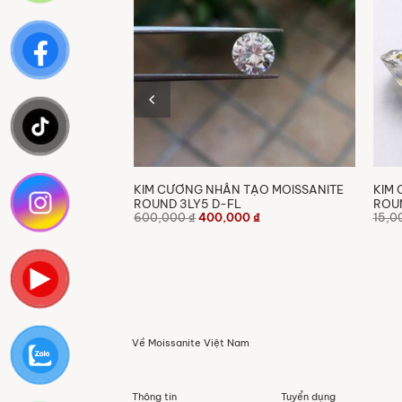
 TẠO MOISSANITE
KIM CƯƠNG NHÂN TẠO MOISSANITE
KIM 
ROUND 3LY5 D-FL
ROUN
Giá
Giá
Giá
00
₫
600,000
₫
400,000
₫
15,0
hiện
gốc
hiện
tại
là:
tại
0 ₫.
là:
600,000 ₫.
là:
200,000 ₫.
400,000 ₫.
Về Moissanite Việt Nam
Thông tin
Tuyển dụng