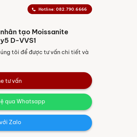
Hotline: 082.790.6666
nhân tạo Moissanite
ly5 D-VVS1
húng tôi để được tư vấn chi tiết và
ne tư vấn
hệ qua Whatsapp
với Zalo