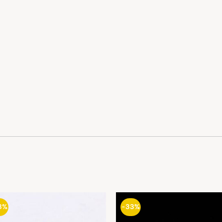
3%
-33%