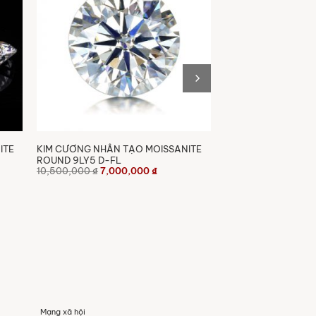
ITE
KIM CƯƠNG NHÂN TẠO MOISSANITE
ROUND 9LY5 D-FL
Giá
Giá
10,500,000
₫
7,000,000
₫
gốc
hiện
là:
tại
10,500,000 ₫.
là:
7,000,000 ₫.
Mạng xã hội